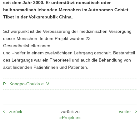
seit dem Jahr 2000. Er unterstützt nomadisch oder
a
halbnomadisch lebenden Menschen im Autonomen Gebiet
v
Tibet in der Volksrepublik China.
i
g
Schwerpunkt ist die Verbesserung der medizinischen Versorgung
a
dieser Menschen. In dem Projekt wurden 23
t
Gesundheitshelferinnen
i
und –helfer in einem zweiwöchigen Lehrgang geschult. Bestandteil
o
des Lehrgangs war ein Theorieteil und auch die Behandlung von
n
akut leidenden Patientinnen und Patienten.
Kongpo-Chukla e. V.
zurück
zurück zu
weiter
»Projekte«