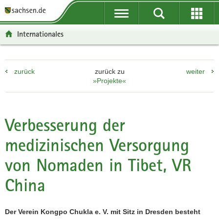
P
P
H
F
o
o
a
o
r
r
u
o
Internationales
t
t
p
t
a
a
t
e
l
l
i
r
zurück
zurück zu
weiter
ü
n
n
-
»Projekte«
b
a
h
B
e
v
a
e
r
i
l
r
g
g
t
e
Verbesserung der
r
a
i
medizinischen Versorgung
e
t
c
i
i
h
von Nomaden in Tibet, VR
f
o
e
n
China
n
d
e
Der Verein Kongpo Chukla e. V. mit Sitz in Dresden besteht
N