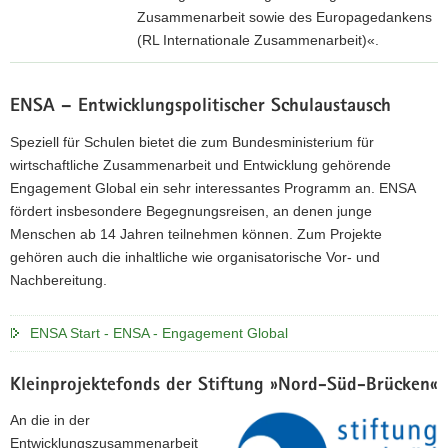
Zusammenarbeit sowie des Europagedankens
a
(RL Internationale Zusammenarbeit)«.
v
i
F
g
ö
ENSA – Entwicklungspolitischer Schulaustausch
a
r
t
d
Speziell für Schulen bietet die zum Bundesministerium für
i
e
wirtschaftliche Zusammenarbeit und Entwicklung gehörende
o
r
Engagement Global ein sehr interessantes Programm an. ENSA
n
p
fördert insbesondere Begegnungsreisen, an denen junge
o
Menschen ab 14 Jahren teilnehmen können. Zum Projekte
r
gehören auch die inhaltliche wie organisatorische Vor- und
t
Nachbereitung.
a
l
ENSA Start - ENSA - Engagement Global
d
e
Kleinprojektefonds der Stiftung »Nord-Süd-Brücken«
r
L
An die in der
a
Entwicklungszusammenarbeit