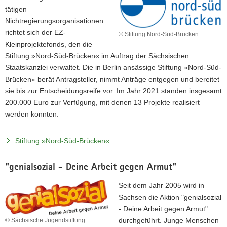
n
tätigen
d
Nichtregierungsorganisationen
e
richtet sich der EZ-
© Stiftung Nord-Süd-Brücken
s
Kleinprojektefonds, den die
d
Stiftung »Nord-Süd-Brücken« im Auftrag der Sächsischen
i
Staatskanzlei verwaltet. Die in Berlin ansässige Stiftung »Nord-Süd-
r
Brücken« berät Antragsteller, nimmt Anträge entgegen und bereitet
e
sie bis zur Entscheidungsreife vor. Im Jahr 2021 standen insgesamt
k
200.000 Euro zur Verfügung, mit denen 13 Projekte realisiert
t
werden konnten.
i
o
Stiftung »Nord-Süd-Brücken«
n
S
"genialsozial - Deine Arbeit gegen Armut"
a
c
Seit dem Jahr 2005 wird in
h
Sachsen die Aktion "genialsozial
s
- Deine Arbeit gegen Armut"
e
durchgeführt. Junge Menschen
© Sächsische Jugendstiftung