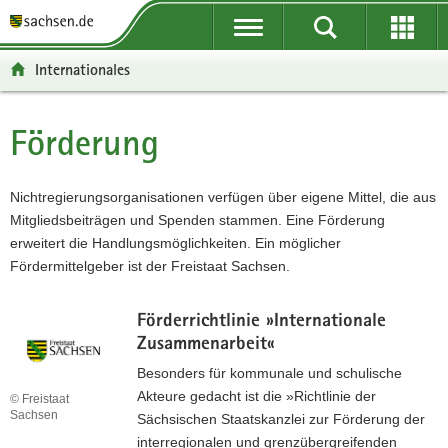
P
P
H
F
o
o
a
o
r
r
u
o
Internationales
t
t
p
t
a
a
t
e
l
l
i
r
Förderung
Hauptinhalt
ü
n
n
-
b
a
h
B
e
v
a
e
Nichtregierungsorganisationen verfügen über eigene Mittel, die aus
r
i
l
r
Mitgliedsbeiträgen und Spenden stammen. Eine Förderung
g
g
t
e
erweitert die Handlungsmöglichkeiten. Ein möglicher
r
a
i
Fördermittelgeber ist der Freistaat Sachsen.
e
t
c
i
i
h
Förderrichtlinie »Internationale
f
o
Zusammenarbeit«
e
n
Besonders für kommunale und schulische
n
Akteure gedacht ist die »Richtlinie der
© Freistaat
d
Sachsen
Sächsischen Staatskanzlei zur Förderung der
e
interregionalen und grenzübergreifenden
N