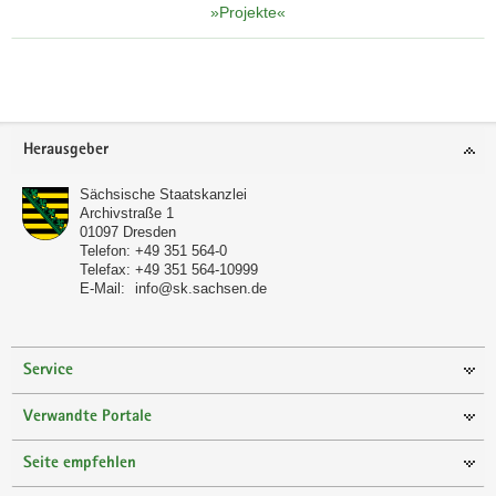
»Projekte«
Footer-
Herausgeber
Bereich
Sächsische Staatskanzlei
Archivstraße 1
01097
Dresden
Telefon:
+49 351 564-0
Telefax:
+49 351 564-10999
E-Mail:
info@sk.sachsen.de
Service
Verwandte Portale
Seite empfehlen