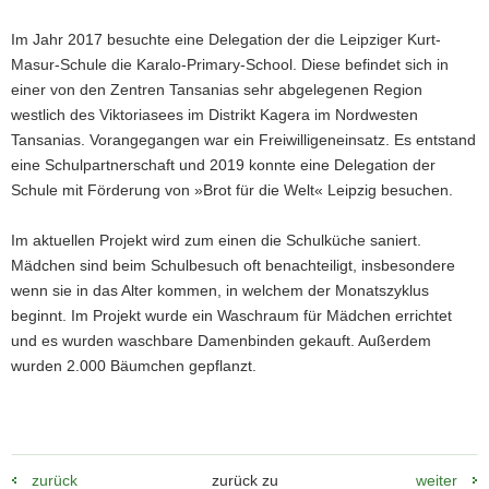
a
Im Jahr 2017 besuchte eine Delegation der die Leipziger Kurt-
v
Masur-Schule die Karalo-Primary-School. Diese befindet sich in
i
einer von den Zentren Tansanias sehr abgelegenen Region
g
westlich des Viktoriasees im Distrikt Kagera im Nordwesten
a
Tansanias. Vorangegangen war ein Freiwilligeneinsatz. Es entstand
t
eine Schulpartnerschaft und 2019 konnte eine Delegation der
i
Schule mit Förderung von »Brot für die Welt« Leipzig besuchen.
o
n
Im aktuellen Projekt wird zum einen die Schulküche saniert.
Mädchen sind beim Schulbesuch oft benachteiligt, insbesondere
wenn sie in das Alter kommen, in welchem der Monatszyklus
beginnt. Im Projekt wurde ein Waschraum für Mädchen errichtet
und es wurden waschbare Damenbinden gekauft. Außerdem
wurden 2.000 Bäumchen gepflanzt.
zurück
zurück zu
weiter