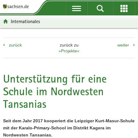
P
P
H
F
o
o
a
o
r
r
u
o
Internationales
t
t
p
t
a
a
t
e
l
l
i
r
zurück
zurück zu
weiter
ü
n
n
-
»Projekte«
b
a
h
B
e
v
a
e
r
i
l
r
g
g
t
e
Unterstützung für eine
r
a
i
Schule im Nordwesten
e
t
c
i
i
h
Tansanias
f
o
e
n
n
Seit dem Jahr 2017 kooperiert die Leipziger Kurt-Masur-Schule
d
mit der Karalo-Primary-School im Distrikt Kagera im
e
Nordwesten Tansanias.
N