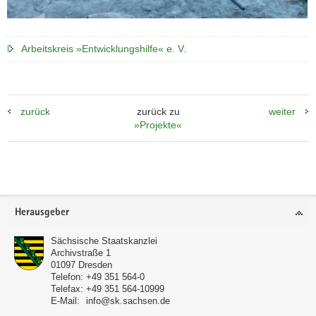
Arbeitskreis »Entwicklungshilfe« e. V.
zurück
zurück zu
weiter
»Projekte«
Footer-
Herausgeber
Bereich
Sächsische Staatskanzlei
Archivstraße 1
01097
Dresden
Telefon:
+49 351 564-0
Telefax:
+49 351 564-10999
E-Mail:
info@sk.sachsen.de