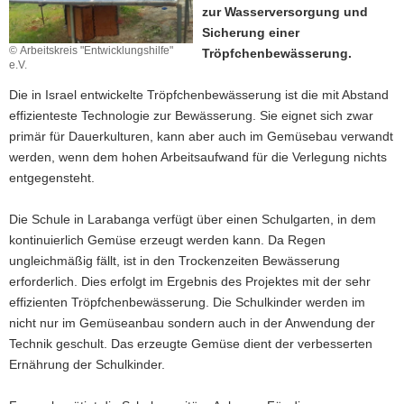
zur Wasserversorgung und
a
Sicherung einer
v
© Arbeitskreis "Entwicklungshilfe"
Tröpfchenbewässerung.
i
e.V.
g
Die in Israel entwickelte Tröpfchenbewässerung ist die mit Abstand
a
effizienteste Technologie zur Bewässerung. Sie eignet sich zwar
t
primär für Dauerkulturen, kann aber auch im Gemüsebau verwandt
i
werden, wenn dem hohen Arbeitsaufwand für die Verlegung nichts
o
entgegensteht.
n
Die Schule in Larabanga verfügt über einen Schulgarten, in dem
kontinuierlich Gemüse erzeugt werden kann. Da Regen
ungleichmäßig fällt, ist in den Trockenzeiten Bewässerung
erforderlich. Dies erfolgt im Ergebnis des Projektes mit der sehr
effizienten Tröpfchenbewässerung. Die Schulkinder werden im
nicht nur im Gemüseanbau sondern auch in der Anwendung der
Technik geschult. Das erzeugte Gemüse dient der verbesserten
Ernährung der Schulkinder.