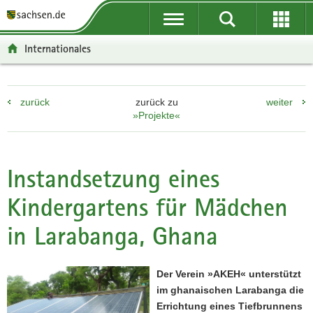
P
P
H
F
o
o
a
o
r
r
u
o
Internationales
t
t
p
t
a
a
t
e
l
l
i
r
zurück
zurück zu
weiter
ü
n
n
-
»Projekte«
b
a
h
B
e
v
a
e
r
i
l
r
g
g
t
e
Instandsetzung eines
r
a
i
Kindergartens für Mädchen
e
t
c
i
i
h
in Larabanga, Ghana
f
o
e
n
n
Der Verein »AKEH« unterstützt
d
im ghanaischen Larabanga die
e
Errichtung eines Tiefbrunnens
N